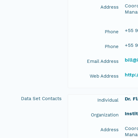
Coord
Address
Manau
+55 9
Phone
+55 9
Phone
bill@
Email Address
http:
Web Address
Data Set Contacts
Dr. F
Individual
Insti
Organization
Coord
Address
Manau