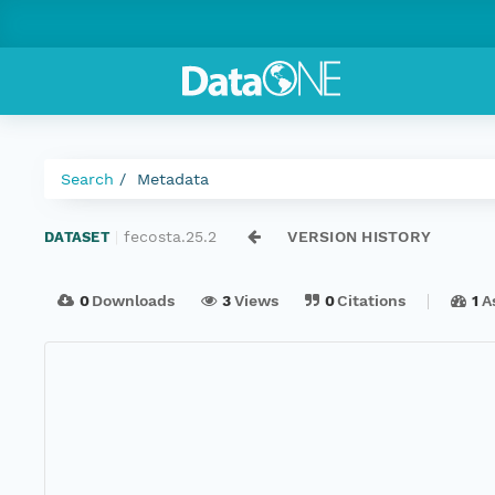
Search
Metadata
fecosta.25.2
VERSION HISTORY
DATASET
|
0
Downloads
3
Views
0
Citations
1
A