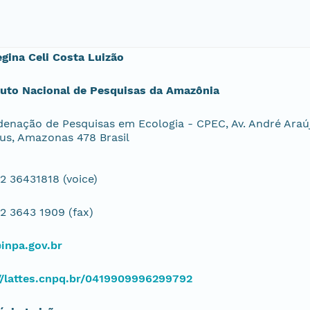
egina Celi Costa Luizão
tuto Nacional de Pesquisas da Amazônia
enação de Pesquisas em Ecologia - CPEC, Av. André Araúj
s, Amazonas 478 Brasil
2 36431818 (voice)
2 3643 1909 (fax)
inpa.gov.br
//lattes.cnpq.br/0419909996299792