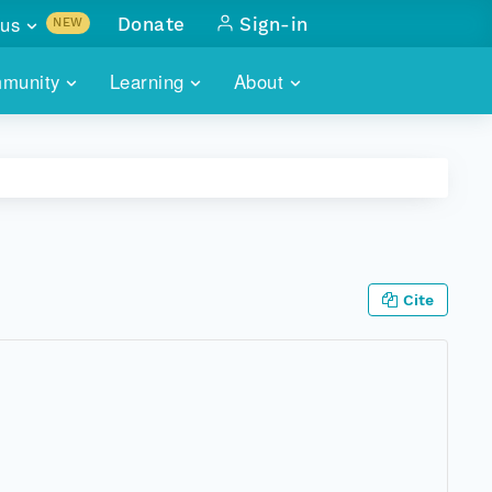
us
Donate
Sign-in
NEW
sults with
munity
Learning
About
lus
SKILLBUILDING
ABOUT DATAONE
ITORIES
cs & more
network of data repos
WEBINARS
METRICS
tals
 COMMUNITY
r data
 future of DataONE
TRAINING
CONTACT
Cite
ALLS
search
PORTALS HOW-TO
eries of monthly meetings
ATE
E