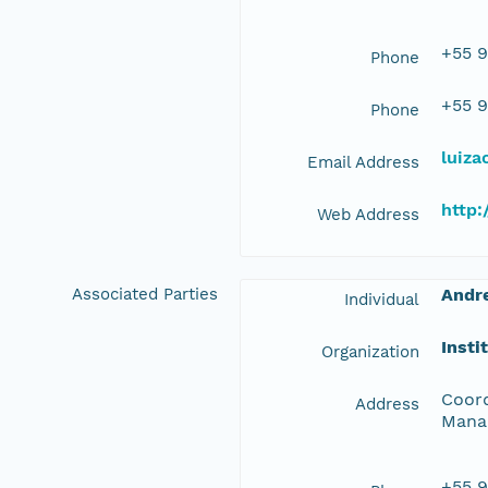
+55 9
Phone
+55 9
Phone
luiza
Email Address
http:
Web Address
Associated Parties
Andr
Individual
Insti
Organization
Coord
Address
Manau
+55 9