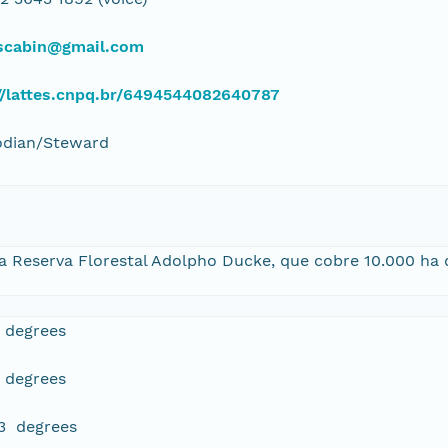
scabin@gmail.com
//lattes.cnpq.br/6494544082640787
odian/Steward
 Reserva Florestal Adolpho Ducke, que cobre 10.000 ha de
 degrees
 degrees
3 degrees