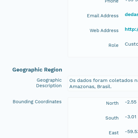
Phone
deda
Email Address
http:
Web Address
Cust
Role
Geographic Region
Geographic
Os dados foram coletados na
Description
Amazonas, Brasil.
Bounding Coordinates
-2.55
North
-3.01
South
-59.5
East