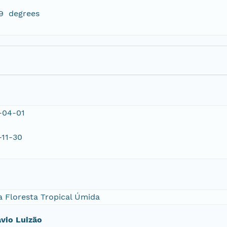
59 degrees
-04-01
-11-30
a Floresta Tropical Úmida
ávio Luizão