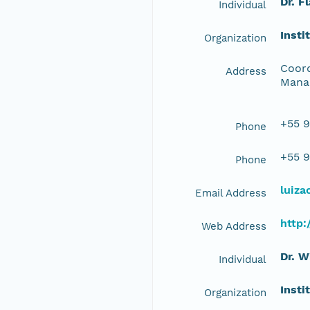
Dr. F
Individual
Insti
Organization
Coord
Address
Manau
+55 9
Phone
+55 9
Phone
luiza
Email Address
http:
Web Address
Dr. 
Individual
Insti
Organization