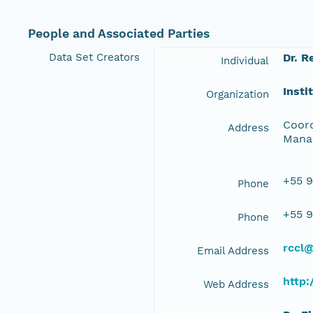
People and Associated Parties
Data Set Creators
Dr. R
Individual
Insti
Organization
Coord
Address
Manau
+55 9
Phone
+55 9
Phone
rccl@
Email Address
http:
Web Address