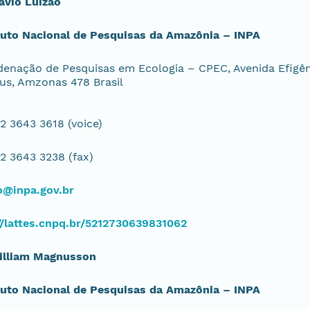
lávio Luizão
tuto Nacional de Pesquisas da Amazônia – INPA
enação de Pesquisas em Ecologia – CPEC, Avenida Efigêni
s, Amzonas 478 Brasil
2 3643 3618 (voice)
2 3643 3238 (fax)
o@inpa.gov.br
//lattes.cnpq.br/5212730639831062
William Magnusson
tuto Nacional de Pesquisas da Amazônia – INPA