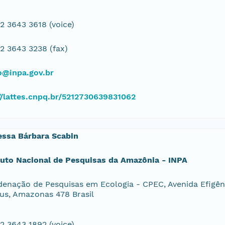
2 3643 3618 (voice)
2 3643 3238 (fax)
o@inpa.gov.br
//lattes.cnpq.br/5212730639831062
essa Bárbara Scabin
tuto Nacional de Pesquisas da Amazônia - INPA
enação de Pesquisas em Ecologia - CPEC, Avenida Efigênio
s, Amazonas 478 Brasil
2 3643 1892 (voice)