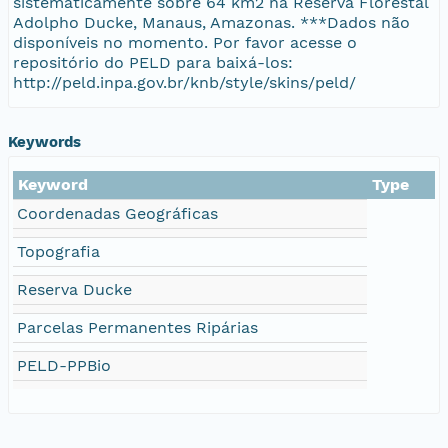
sistematicamente sobre 64 km2 na Reserva Florestal
Adolpho Ducke, Manaus, Amazonas. ***Dados não
disponíveis no momento. Por favor acesse o
repositório do PELD para baixá-los:
http://peld.inpa.gov.br/knb/style/skins/peld/
Keywords
Keyword
Type
Coordenadas Geográficas
Topografia
Reserva Ducke
Parcelas Permanentes Ripárias
PELD-PPBio