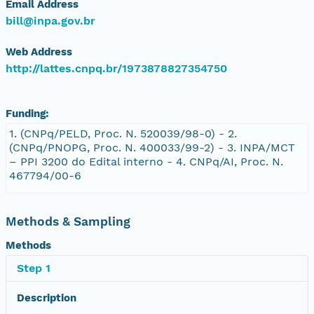
Email Address
bill@inpa.gov.br
Web Address
http://lattes.cnpq.br/1973878827354750
Funding:
1. (CNPq/PELD, Proc. N. 520039/98-0) - 2.
(CNPq/PNOPG, Proc. N. 400033/99-2) - 3. INPA/MCT
– PPI 3200 do Edital interno - 4. CNPq/AI, Proc. N.
467794/00-6
Methods & Sampling
Methods
Step 1
Description