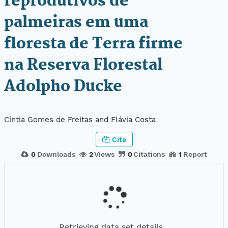
reprodutivos de
palmeiras em uma
floresta de Terra firme
na Reserva Florestal
Adolpho Ducke
Cíntia Gomes de Freitas and Flávia Costa
Cite
0
Downloads
2
Views
0
Citations
1
Report
Retrieving data set details...