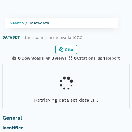
Search
Metadata
lter-spain-sierranevada.107.0
DATASET
|
Cite
0
Downloads
3
Views
0
Citations
1
Report
Retrieving data set details...
General
Identifier