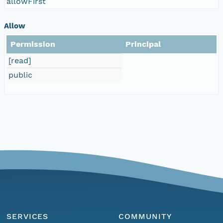
allowFirst
Allow
Permission
Principal
[read]
public
SERVICES
COMMUNITY