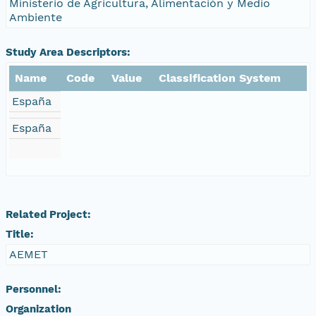
Ministerio de Agricultura, Alimentación y Medio
Ambiente
Study Area Descriptors:
Name
Code
Value
Classification System
España
España
Related Project:
Title:
AEMET
Personnel:
Organization