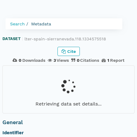
Search
Metadata
lter-spain-sierranevada.118.1334575518
DATASET
|
Cite
0
Downloads
3
Views
0
Citations
1
Report
Retrieving data set details...
General
Identifier