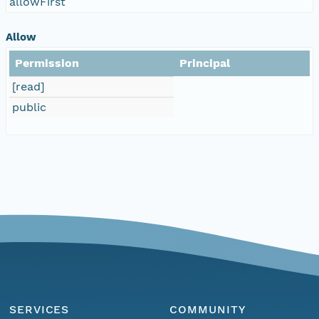
allowFirst
Allow
Permission
Principal
[read]
public
SERVICES
COMMUNITY