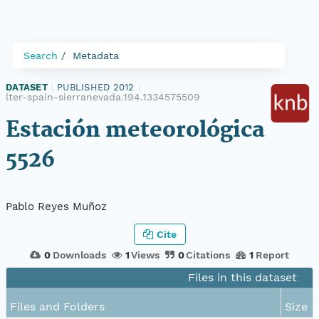
Search
Metadata
DATASET
|
PUBLISHED 2012
|
lter-spain-sierranevada.194.1334575509
Estación meteorológica
5526
Pablo Reyes Muñoz
Cite
0
Downloads
1
Views
0
Citations
1
Report
Files in this dataset
Files and Folders
Size