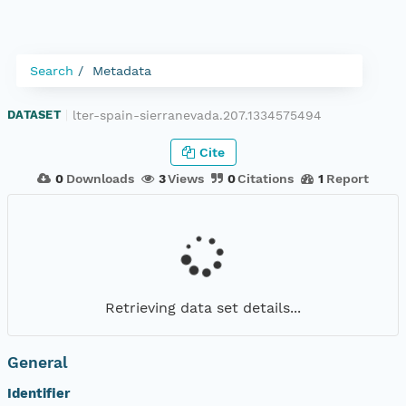
Search
Metadata
lter-spain-sierranevada.207.1334575494
DATASET
|
Cite
0
Downloads
3
Views
0
Citations
1
Report
Retrieving data set details...
General
Identifier