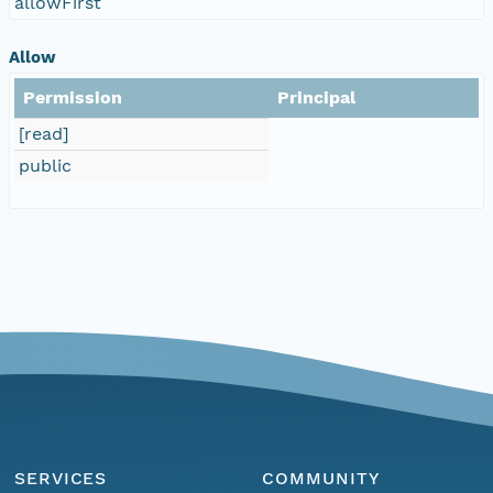
allowFirst
Allow
Permission
Principal
[read]
public
SERVICES
COMMUNITY