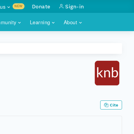
us
Donate
Sign-in
NEW
sults with
munity
Learning
About
lus
SKILLBUILDING
ABOUT DATAONE
ITORIES
cs & more
network of data repos
WEBINARS
METRICS
tals
 COMMUNITY
r data
 future of DataONE
TRAINING
CONTACT
ALLS
search
PORTALS HOW-TO
eries of monthly meetings
ATE
Cite
E