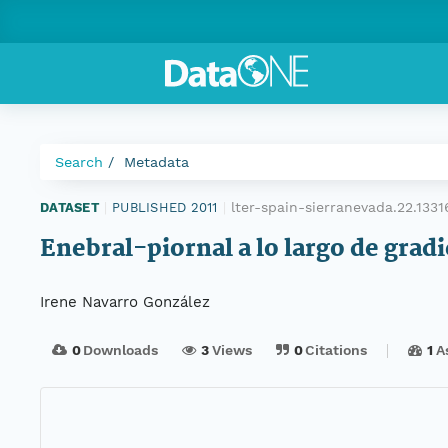
Search
Metadata
lter-spain-sierranevada.22.133
DATASET
|
PUBLISHED 2011
|
Enebral-piornal a lo largo de grad
Irene Navarro González
0
Downloads
3
Views
0
Citations
1
A