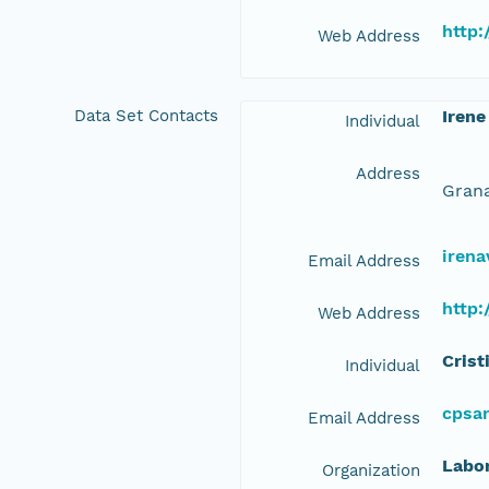
http:
Web Address
Data Set Contacts
Irene
Individual
Address
Grana
iren
Email Address
http:
Web Address
Crist
Individual
cpsa
Email Address
Labor
Organization