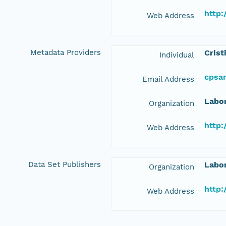
http:
Web Address
Metadata Providers
Crist
Individual
cpsa
Email Address
Labor
Organization
http:
Web Address
Data Set Publishers
Labor
Organization
http:
Web Address