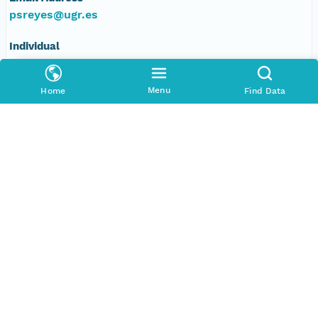
psreyes@ugr.es
Individual
Mariano Corzo Toscano
Menu
Home
Find Data
Address
Johan G. Gutenberg, 1. Isla de la Cartuja., 1,
Sevilla, 410917 ES
Phone
+34 902 52 51 00
Email Address
mcorzo@agenciamedioambienteyagua.es
Organization
Laboratorio de Ecologia Terrestre de la Universidad
de Granada