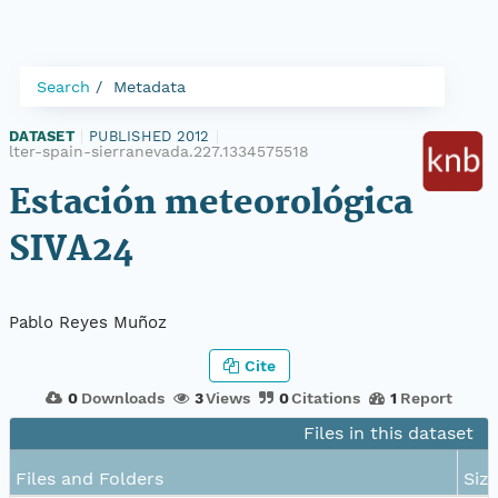
Search
Metadata
DATASET
|
PUBLISHED 2012
|
lter-spain-sierranevada.227.1334575518
Estación meteorológica
SIVA24
Pablo Reyes Muñoz
Cite
0
Downloads
3
Views
0
Citations
1
Report
Files in this dataset
Files and Folders
Siz