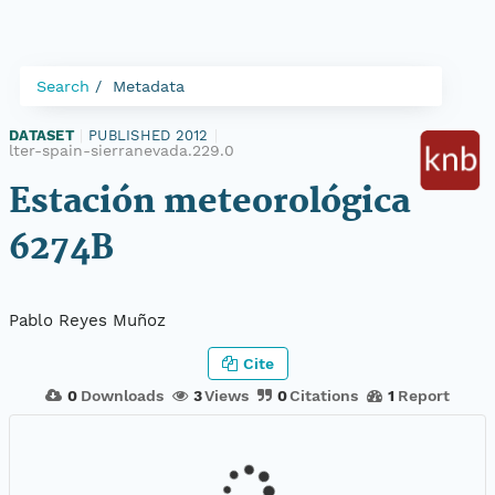
Search
Metadata
DATASET
|
PUBLISHED 2012
|
lter-spain-sierranevada.229.0
Estación meteorológica
6274B
Pablo Reyes Muñoz
Cite
0
Downloads
3
Views
0
Citations
1
Report