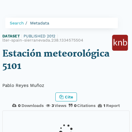
Search
Metadata
DATASET
|
PUBLISHED 2012
|
lter-spain-sierranevada.238.1334575504
Estación meteorológica
5101
Pablo Reyes Muñoz
Cite
0
Downloads
3
Views
0
Citations
1
Report