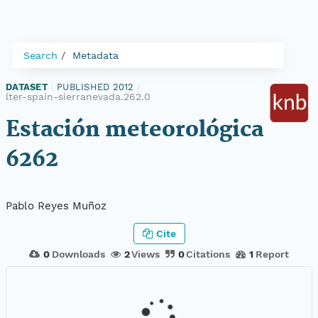
Search
Metadata
DATASET
|
PUBLISHED 2012
|
lter-spain-sierranevada.262.0
Estación meteorológica
6262
Pablo Reyes Muñoz
Cite
0
Downloads
2
Views
0
Citations
1
Report