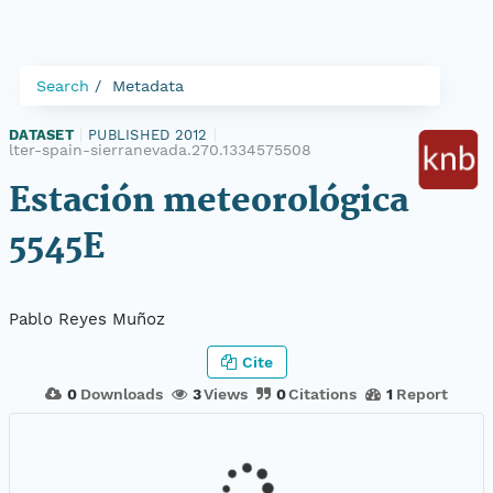
Search
Metadata
DATASET
|
PUBLISHED 2012
|
lter-spain-sierranevada.270.1334575508
Estación meteorológica
5545E
Pablo Reyes Muñoz
Cite
0
Downloads
3
Views
0
Citations
1
Report