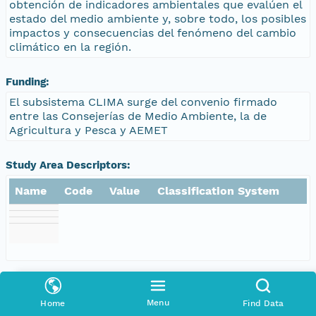
obtención de indicadores ambientales que evalúen el
estado del medio ambiente y, sobre todo, los posibles
impactos y consecuencias del fenómeno del cambio
climático en la región.
Funding:
El subsistema CLIMA surge del convenio firmado
entre las Consejerías de Medio Ambiente, la de
Agricultura y Pesca y AEMET
Study Area Descriptors:
Name
Code
Value
Classification System
Related Project:
Menu
Home
Find Data