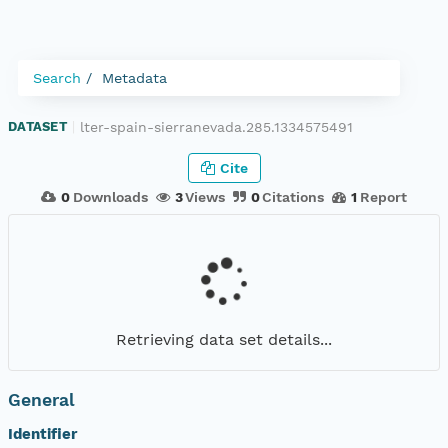
Search
Metadata
lter-spain-sierranevada.285.1334575491
DATASET
|
Cite
0
Downloads
3
Views
0
Citations
1
Report
Retrieving data set details...
General
Identifier