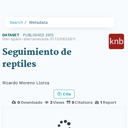
Search
Metadata
DATASET
|
PUBLISHED 2012
|
lter-spain-sierranevada.31.1331633611
Seguimiento de
reptiles
Ricardo Moreno Llorca
Cite
0
Downloads
3
Views
0
Citations
1
Report