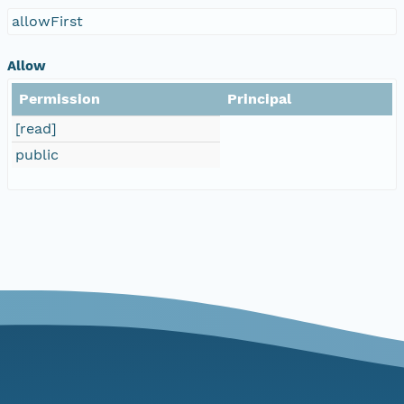
allowFirst
Allow
Permission
Principal
[read]
public