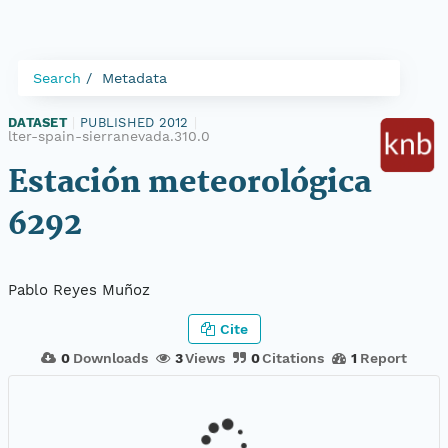
Search
Metadata
DATASET
|
PUBLISHED 2012
|
lter-spain-sierranevada.310.0
Estación meteorológica
6292
Pablo Reyes Muñoz
Cite
0
Downloads
3
Views
0
Citations
1
Report