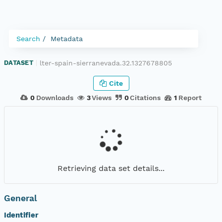
Search
Metadata
lter-spain-sierranevada.32.1327678805
DATASET
|
Cite
0
Downloads
3
Views
0
Citations
1
Report
Retrieving data set details...
General
Identifier