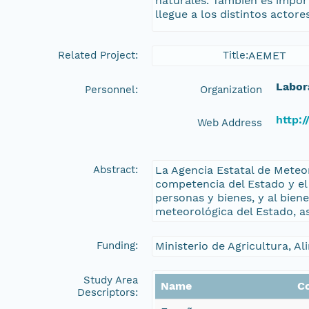
naturales. También es impor
llegue a los distintos actor
Related Project:
Title:
AEMET
Labor
Personnel:
Organization
http:/
Web Address
Abstract:
La Agencia Estatal de Meteor
competencia del Estado y el 
personas y bienes, y al bien
meteorológica del Estado, a
Funding:
Ministerio de Agricultura, 
Study Area
Name
C
Descriptors: