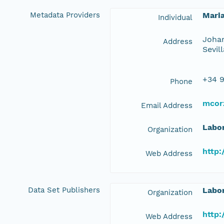
Metadata Providers
Mari
Individual
Johan
Address
Sevil
+34 9
Phone
mcor
Email Address
Labor
Organization
http:
Web Address
Data Set Publishers
Labor
Organization
http:
Web Address