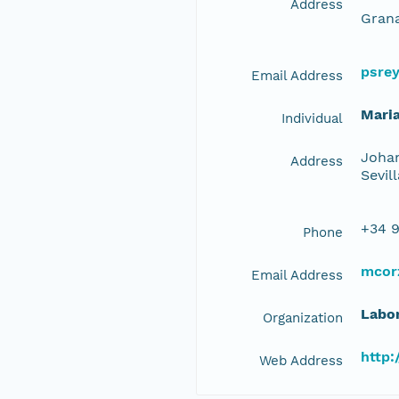
Address
Grana
psre
Email Address
Mari
Individual
Johan
Address
Sevil
+34 9
Phone
mcor
Email Address
Labor
Organization
http:
Web Address