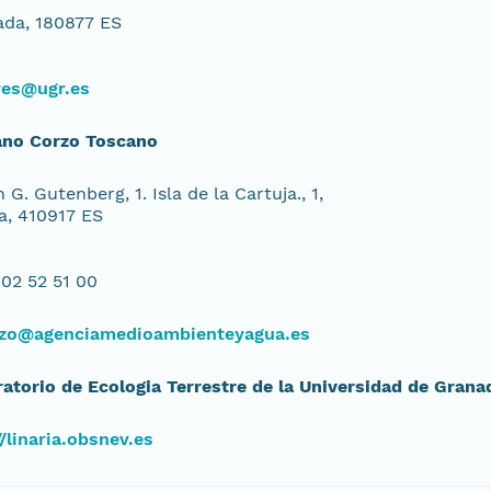
da, 180877 ES
yes@ugr.es
ano Corzo Toscano
 G. Gutenberg, 1. Isla de la Cartuja., 1,
la, 410917 ES
02 52 51 00
zo@agenciamedioambienteyagua.es
atorio de Ecologia Terrestre de la Universidad de Grana
//linaria.obsnev.es