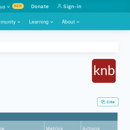
us
Donate
Sign-in
NEW
sults with
munity
Learning
About
lus
SKILLBUILDING
ABOUT DATAONE
ITORIES
cs & more
network of data repos
WEBINARS
METRICS
tals
 COMMUNITY
r data
 future of DataONE
TRAINING
CONTACT
ALLS
search
PORTALS HOW-TO
eries of monthly meetings
ATE
Cite
E
pe
Metrics
Actions