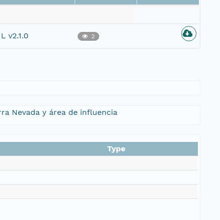
L v2.1.0
2
rra Nevada y área de influencia
Type