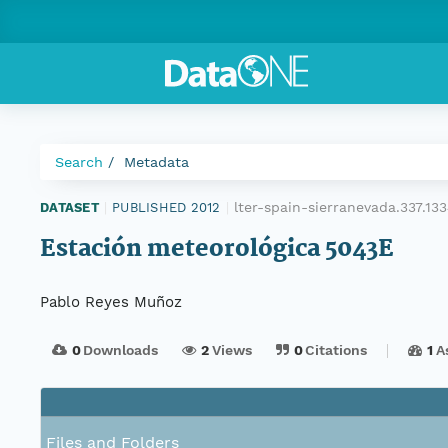
Search
Metadata
lter-spain-sierranevada.337.1
DATASET
|
PUBLISHED 2012
|
Estación meteorológica 5043E
Pablo Reyes Muñoz
0
Downloads
2
Views
0
Citations
1
A
Files and Folders