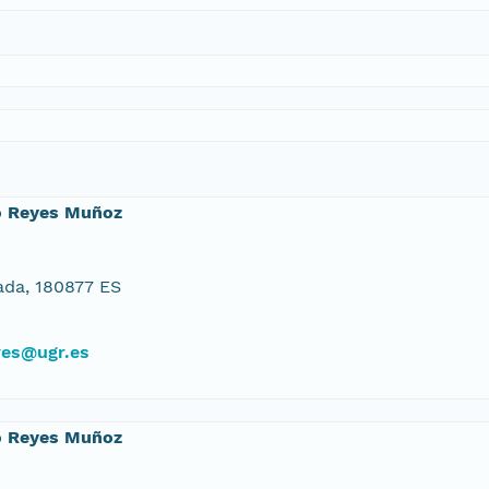
o Reyes Muñoz
da, 180877 ES
yes@ugr.es
o Reyes Muñoz