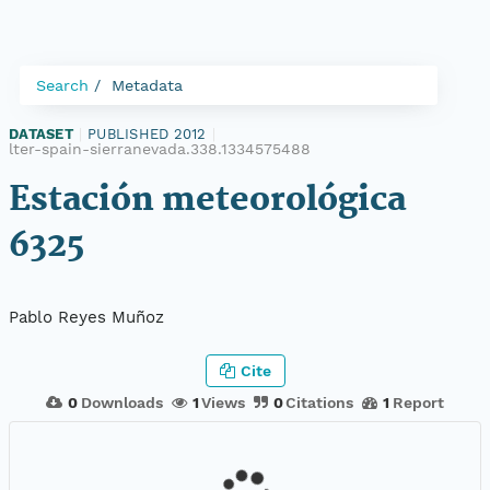
Search
Metadata
DATASET
|
PUBLISHED 2012
|
lter-spain-sierranevada.338.1334575488
Estación meteorológica
6325
Pablo Reyes Muñoz
Cite
0
Downloads
1
Views
0
Citations
1
Report