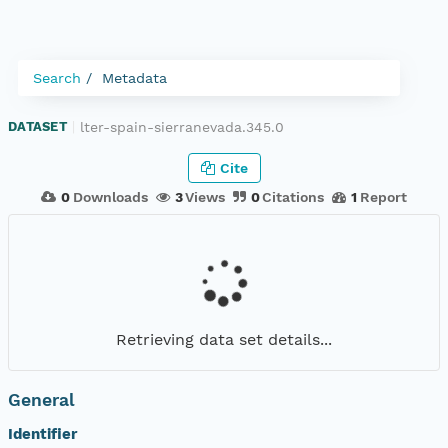
Search
Metadata
lter-spain-sierranevada.345.0
DATASET
|
Cite
0
Downloads
3
Views
0
Citations
1
Report
Retrieving data set details...
General
Identifier