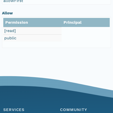
allowFirst
Allow
Permission
Principal
[read]
public
SERVICES
COMMUNITY