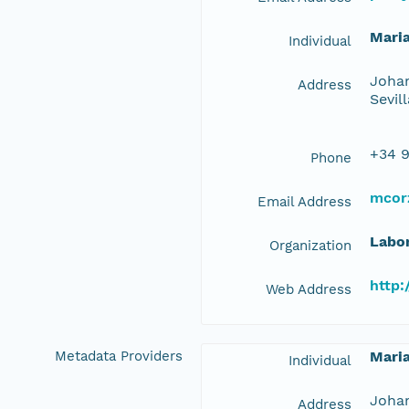
Mari
Individual
Johan
Address
Sevil
+34 9
Phone
mcor
Email Address
Labor
Organization
http:
Web Address
Metadata Providers
Mari
Individual
Johan
Address