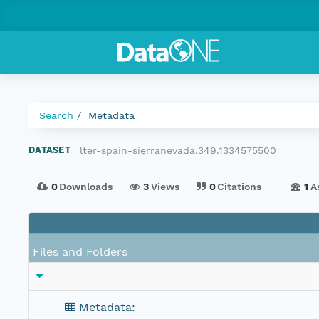
Search
Metadata
lter-spain-sierranevada.349.1334575500
DATASET
|
0
Downloads
3
Views
0
Citations
1
A
Files and Folders
Metadata: