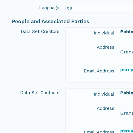
Language
es
People and Associated Parties
Data Set Creators
Pabl
Individual
Address
Grana
psre
Email Address
Data Set Contacts
Pabl
Individual
Address
Grana
psre
Email Address