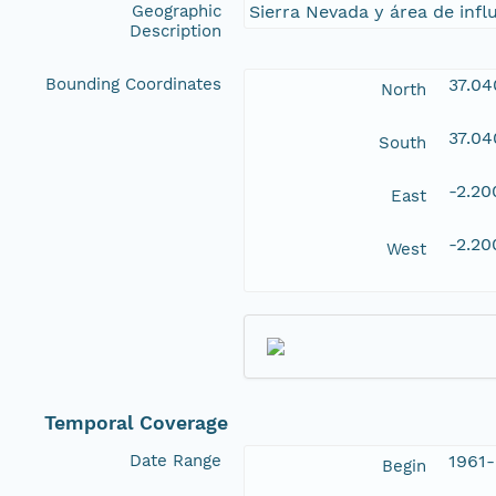
Geographic
Sierra Nevada y área de infl
Description
Bounding Coordinates
37.0
North
37.0
South
-2.2
East
-2.2
West
Temporal Coverage
Date Range
1961-
Begin