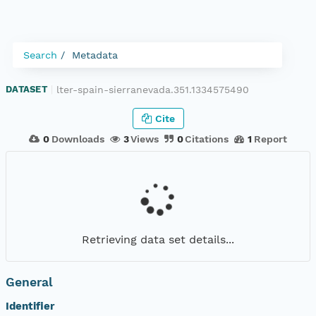
Search
Metadata
lter-spain-sierranevada.351.1334575490
DATASET
|
Cite
0
Downloads
3
Views
0
Citations
1
Report
Retrieving data set details...
General
Identifier