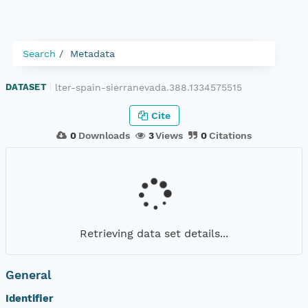
Search
Metadata
lter-spain-sierranevada.388.1334575515
DATASET
|
Cite
0
Downloads
3
Views
0
Citations
Retrieving data set details...
General
Identifier