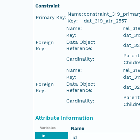
Constraint
Name:
constraint_319_primar
Primary Key:
Key:
dat_319_atr_2557
Name:
rel_31
Key:
dat_31
Data Object
Foreign
dat_32
Reference:
Key:
Parent
Cardinality:
Childr
Name:
rel_31
Key:
dat_31
Data Object
Foreign
dat_32
Reference:
Key:
Parent
Cardinality:
Childr
Attribute Information
Name
Variables
id
id