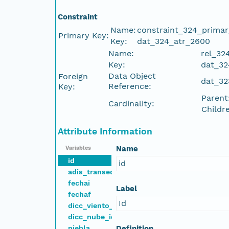
Constraint
Name:
constraint_324_prima
Primary Key:
Key:
dat_324_atr_2600
Name:
rel_32
Key:
dat_32
Data Object
Foreign
dat_32
Reference:
Key:
Parent
Cardinality:
Childr
Attribute Information
Name
Variables
id
id
adis_transecto_id
fechai
Label
fechaf
Id
dicc_viento_id
dicc_nube_id
niebla
Definition