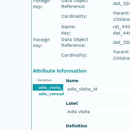
Data Object
Foreign
dat_32
Reference:
Key:
Parent:
Cardinality:
Childre
Name:
rel_44
Key:
dat_44
Data Object
Foreign
dat_32
Reference:
Key:
Parent:
Cardinality:
Childre
Attribute Information
Name
Variables
adis_visita_id
adis_visita_id
adis_censadore_id
Label
Adis visita
Definition