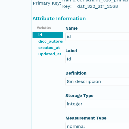
Primary Key:
Key:
dat_320_atr_2568
Attribute Information
Name
Variables
id
id
dicc_autores_seguimiento_id
created_at
Label
updated_at
Id
Definition
Sin descripcion
Storage Type
integer
Measurement Type
nominal