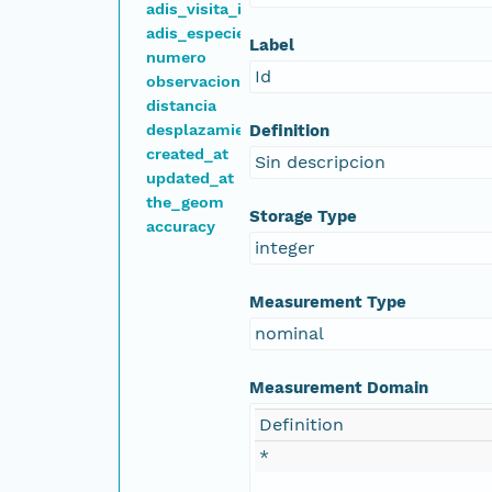
adis_visita_id
adis_especies_dispersante_id
Label
numero
Id
observaciones
distancia
desplazamiento
Definition
created_at
Sin descripcion
updated_at
the_geom
Storage Type
accuracy
integer
Measurement Type
nominal
Measurement Domain
Definition
*