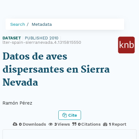
Search
Metadata
DATASET
|
PUBLISHED 2010
|
lter-spain-sierranevada.4.1315815550
Datos de aves
dispersantes en Sierra
Nevada
Ramón Pérez
Cite
0
Downloads
3
Views
0
Citations
1
Report