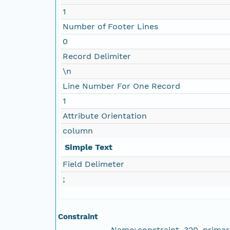
1
Number of Footer Lines
0
Record Delimiter
\n
Line Number For One Record
1
Attribute Orientation
column
Simple Text
Field Delimeter
;
Constraint
Name:
constraint_320_prima