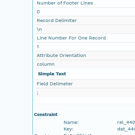
Number of Footer Lines
0
Record Delimiter
\n
Line Number For One Record
1
Attribute Orientation
column
Simple Text
Field Delimeter
;
Constraint
Name:
rel_44
Key:
dat_44