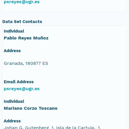
psreyes@ugr.es
Data Set Contacts
Individual
Pablo Reyes Muñoz
Address
Granada, 180877 ES
Email Address
psreyes@ugr.es
Individual
Mariano Corzo Toscano
Address
Johan G. Gutenberg, 1. Isla de la Cartuja., 1,