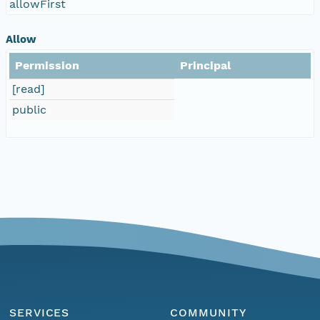
allowFirst
Allow
Permission
Principal
[read]
public
SERVICES
COMMUNITY