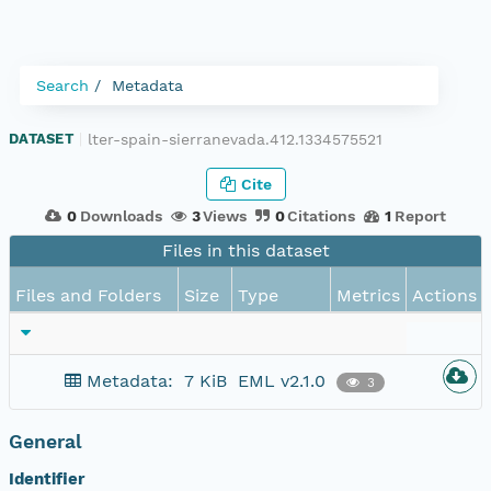
Search
Metadata
lter-spain-sierranevada.412.1334575521
DATASET
|
Cite
0
Downloads
3
Views
0
Citations
1
Report
Files in this dataset
Files and Folders
Size
Type
Metrics
Actions
Metadata:
7 KiB
EML v2.1.0
3
General
Identifier