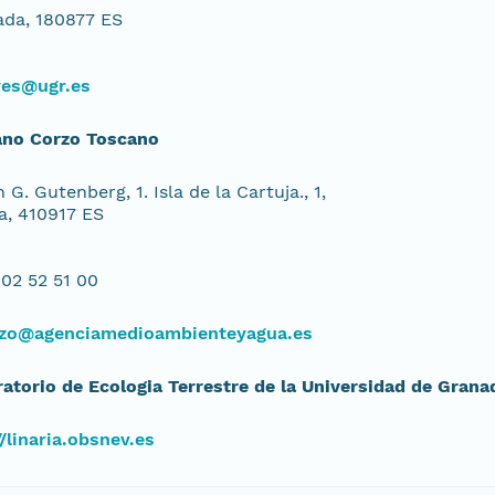
da, 180877 ES
yes@ugr.es
ano Corzo Toscano
 G. Gutenberg, 1. Isla de la Cartuja., 1,
la, 410917 ES
02 52 51 00
zo@agenciamedioambienteyagua.es
atorio de Ecologia Terrestre de la Universidad de Grana
//linaria.obsnev.es