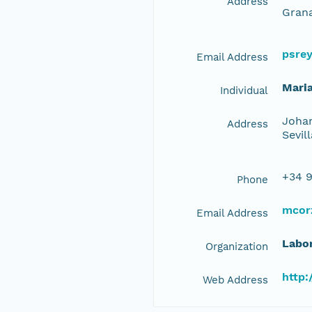
Address
Grana
psre
Email Address
Mari
Individual
Johan
Address
Sevil
+34 9
Phone
mcor
Email Address
Labor
Organization
http:
Web Address