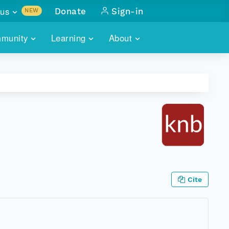
us
Donate
Sign-in
NEW
sults with
munity
Learning
About
lus
SKILLBUILDING
ABOUT DATAONE
ITORIES
cs & more
network of data repos
WEBINARS
METRICS
tals
 COMMUNITY
r data
 future of DataONE
TRAINING
CONTACT
ALLS
search
PORTALS HOW-TO
eries of monthly meetings
ATE
Cite
E