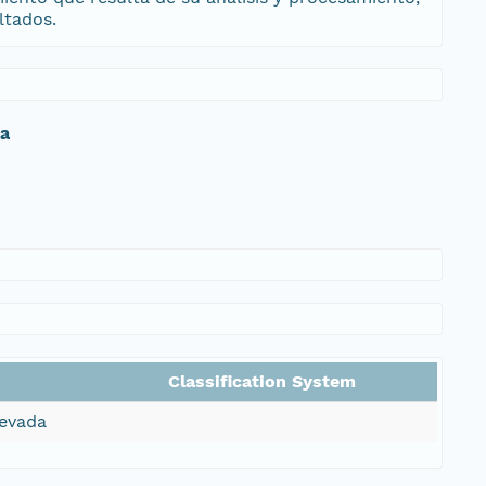
ltados.
da
Classification System
Nevada