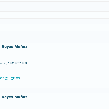
o Reyes Muñoz
da, 180877 ES
yes@ugr.es
o Reyes Muñoz