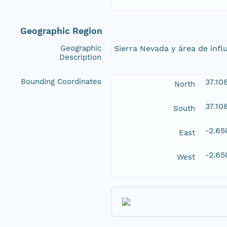
Geographic Region
Geographic
Sierra Nevada y área de infl
Description
Bounding Coordinates
37.10
North
37.10
South
-2.6
East
-2.6
West