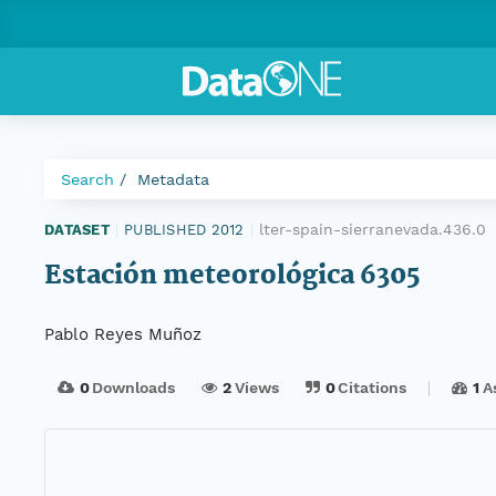
Search
Metadata
lter-spain-sierranevada.436.0
DATASET
|
PUBLISHED 2012
|
Estación meteorológica 6305
Pablo Reyes Muñoz
0
Downloads
2
Views
0
Citations
1
A