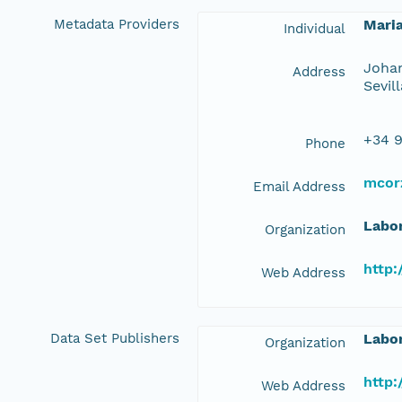
Metadata Providers
Mari
Individual
Johan
Address
Sevil
+34 9
Phone
mcor
Email Address
Labor
Organization
http:
Web Address
Data Set Publishers
Labor
Organization
http:
Web Address