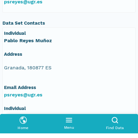
psreyes@ugr.es
Data Set Contacts
Individual
Pablo Reyes Muñoz
Address
Granada, 180877 ES
Email Address
psreyes@ugr.es
Individual
Mariano Corzo Toscano
Menu
Home
Find Data
Address
Johan G. Gutenberg, 1. Isla de la Cartuja., 1,