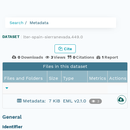
Search
Metadata
lter-spain-sierranevada.449.0
DATASET
|
Cite
0
Downloads
3
Views
0
Citations
1
Report
Files in this dataset
Files and Folders
Size
Type
Metrics
Actions
Metadata:
7 KiB
EML v2.1.0
3
General
Identifier