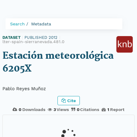
Search
Metadata
DATASET
|
PUBLISHED 2012
|
lter-spain-sierranevada.481.0
Estación meteorológica
6205X
Pablo Reyes Muñoz
Cite
0
Downloads
3
Views
0
Citations
1
Report