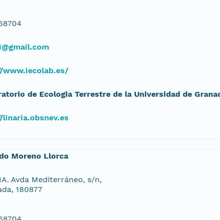
68704
ni@gmail.com
//www.iecolab.es/
atorio de Ecologia Terrestre de la Universidad de Grana
//linaria.obsnev.es
rdo Moreno Llorca
. Avda Mediterráneo, s/n,
da, 180877
68704