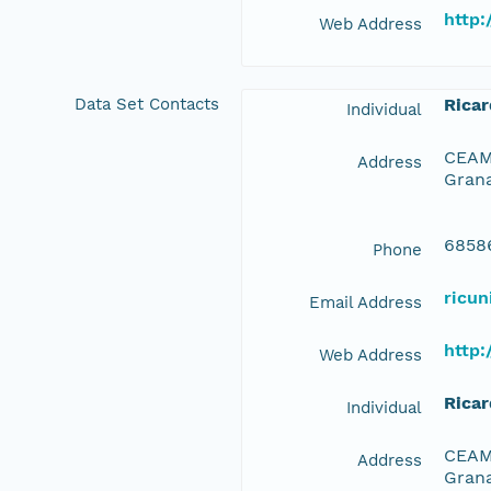
http:
Web Address
Data Set Contacts
Rica
Individual
CEAMA
Address
Grana
6858
Phone
ricu
Email Address
http:
Web Address
Rica
Individual
CEAMA
Address
Grana