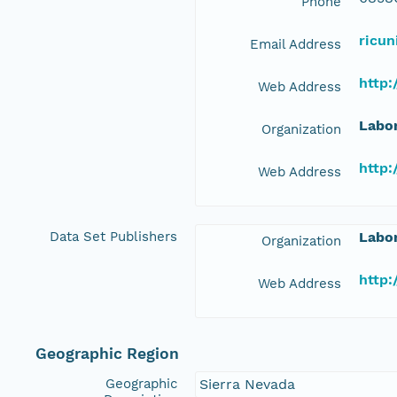
Phone
ricu
Email Address
http:
Web Address
Labor
Organization
http:
Web Address
Data Set Publishers
Labor
Organization
http:
Web Address
Geographic Region
Geographic
Sierra Nevada