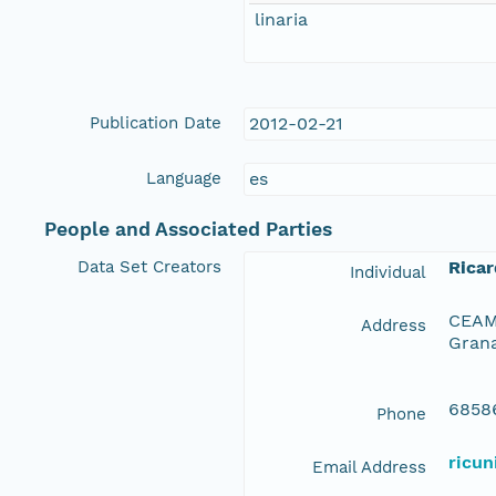
linaria
Publication Date
2012-02-21
Language
es
People and Associated Parties
Data Set Creators
Rica
Individual
CEAMA
Address
Grana
6858
Phone
ricu
Email Address