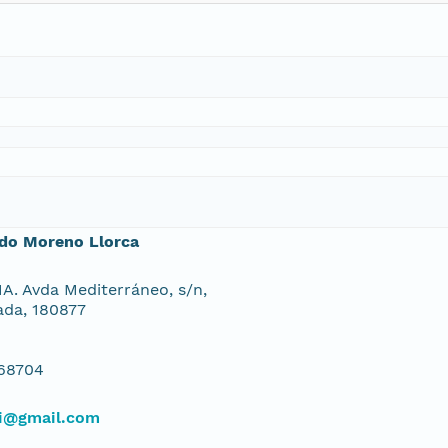
rdo Moreno Llorca
. Avda Mediterráneo, s/n,
da, 180877
68704
ni@gmail.com