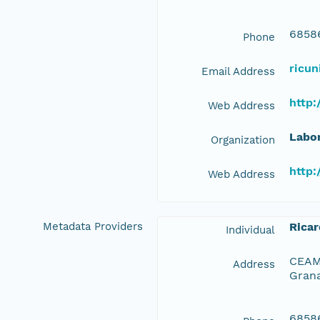
6858
Phone
ricu
Email Address
http:
Web Address
Labor
Organization
http:
Web Address
Metadata Providers
Rica
Individual
CEAMA
Address
Grana
6858