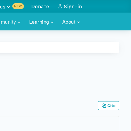
us
Donate
Sign-in
NEW
sults with
munity
Learning
About
lus
SKILLBUILDING
ABOUT DATAONE
ITORIES
cs & more
network of data repos
WEBINARS
METRICS
tals
 COMMUNITY
r data
 future of DataONE
TRAINING
CONTACT
ALLS
search
PORTALS HOW-TO
eries of monthly meetings
ATE
Cite
E