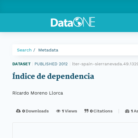
Search
Metadata
lter-spain-sierranevada.49.13
DATASET
|
PUBLISHED 2012
|
Índice de dependencia
Ricardo Moreno Llorca
0
Downloads
1
Views
0
Citations
1
A