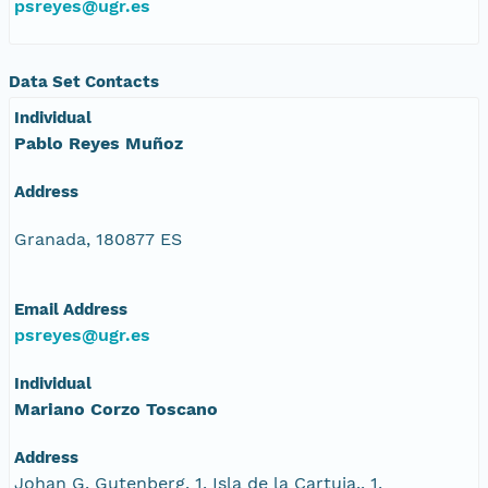
psreyes@ugr.es
Data Set Contacts
Individual
Pablo Reyes Muñoz
Address
Granada, 180877 ES
Email Address
psreyes@ugr.es
Individual
Mariano Corzo Toscano
Address
Johan G. Gutenberg, 1. Isla de la Cartuja., 1,