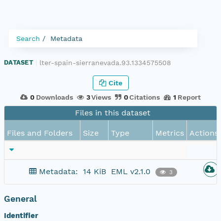
Search
Metadata
lter-spain-sierranevada.93.1334575508
DATASET
|
Cite
0
Downloads
3
Views
0
Citations
1
Report
Files in this dataset
Files and Folders
Size
Type
Metrics
Actions
Metadata:
14 KiB
EML v2.1.0
3
General
Identifier