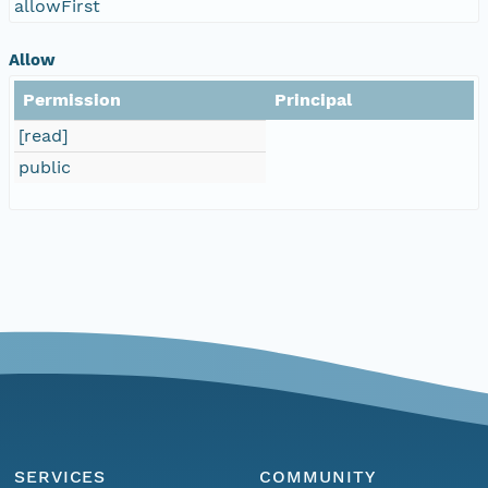
allowFirst
Allow
Permission
Principal
[read]
public
SERVICES
COMMUNITY