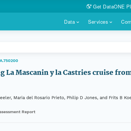
Get DataONE Pl
Showcase your re
Data
Services
Com
DataONE P
FIND DATA
DATAONE PLUS
MEMBER REPOS
Portals, custom search, metri
Our federated 
PORTALS
Branded por
HOSTED REPOSITORY
THE DATAONE
EA.750200
A dedicated repository for you
Help shape the
FAIR data
 La Mascanin y la Castries cruise from 
PRICING & FEATURES
COMMUNITY C
Customized 
Join us for a s
& More...
ler, Maria del Rosario Prieto, Philip D Jones, and Frits B Ko
HOW TO PARTICIP
ssessment Report
LEARN MOR