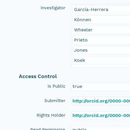
Investigator
García-Herrera
Können
Wheeler
Prieto
Jones
Koek
Access Control
Is Public
true
Submitter
http://orcid.org/0000-0
Rights Holder
http://orcid.org/0000-0
Read Permission
public