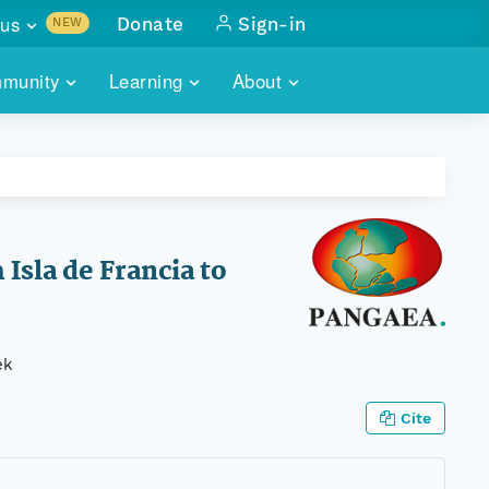
us
Donate
Sign-in
NEW
sults with
munity
Learning
About
lus
SKILLBUILDING
ABOUT DATAONE
ITORIES
cs & more
network of data repos
WEBINARS
METRICS
tals
 COMMUNITY
r data
 future of DataONE
TRAINING
CONTACT
Isla de Francia to
ALLS
search
PORTALS HOW-TO
eries of monthly meetings
ek
ATE
Cite
E