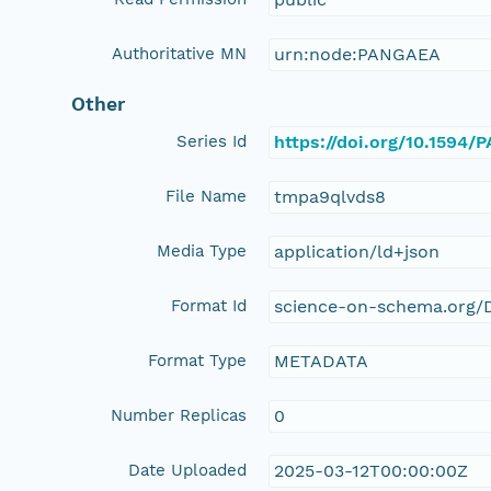
Authoritative MN
urn:node:PANGAEA
Other
Series Id
https://doi.org/10.1594
File Name
tmpa9qlvds8
Media Type
application/ld+json
Format Id
science-on-schema.org/D
Format Type
METADATA
Number Replicas
0
Date Uploaded
2025-03-12T00:00:00Z