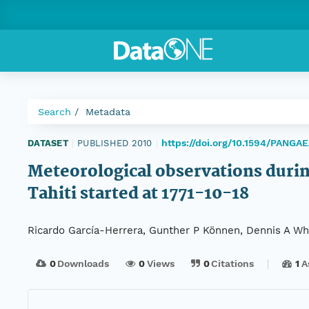
Search
Metadata
https://doi.org/10.1594/PANGA
DATASET
|
PUBLISHED 2010
|
Meteorological observations during
Tahiti started at 1771-10-18
Ricardo García-Herrera, Gunther P Können, Dennis A Whee
0
Downloads
0
Views
0
Citations
1
A