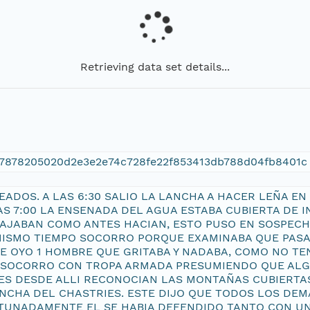
Retrieving data set details...
07878205020d2e3e2e74c728fe22f853413db788d04fb8401c
DEADOS. A LAS 6:30 SALIO LA LANCHA A HACER LEÑA 
AS 7:00 LA ENSENADA DEL AGUA ESTABA CUBIERTA DE
AJABAN COMO ANTES HACIAN, ESTO PUSO EN SOSPECHA
MISMO TIEMPO SOCORRO PORQUE EXAMINABA QUE PASA
SE OYO 1 HOMBRE QUE GRITABA Y NADABA, COMO NO T
SOCORRO CON TROPA ARMADA PRESUMIENDO QUE ALGU
ES DESDE ALLI RECONOCIAN LAS MONTAÑAS CUBIERTAS
CHA DEL CHASTRIES. ESTE DIJO QUE TODOS LOS DEMA
TUNADAMENTE EL SE HABIA DEFENDIDO TANTO CON U